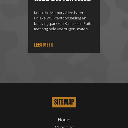
Keep the Memory Alive is een
unieke WOII-tentoonstelling en
belevingspark van Kamp 44 in Putte,
met originele voertuigen, materi...
LEES MEER
SITEMAP
Home
Over ons