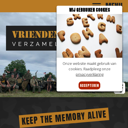
MENU
WIJ GEBRUIKEN COOKIES
Onze website maakt gebruik van
cookies. Raadpleeg onze
privacyverklaring
ACCEPTEREN
KEEP THE MEMORY ALIVE