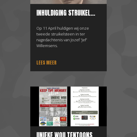
INHULDIGING STRUIKEL...
Op 11 April huldigen wij onze
tweede struikelsteen in ter
nagedachtenis van Jozef 'Jef'
Willemsens.
LEES MEER
UNIEKE WOII TENTOONS...